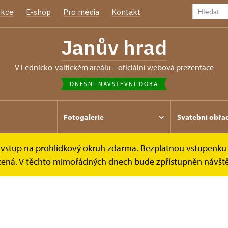
kce
E-shop
Pro média
Kontakt
Janův hrad
v Lednicko-valtickém areálu – oficiální webová prezentace
DNEŠNÍ NÁVŠTĚVNÍ DOBA
Fotogalerie
Svatební obřa
e vstup na prohlídkový okruh zdarma. Bezplatnou vstupenku 
mezená. V těchto mimořádných dnech bude zpřístupněn návšt