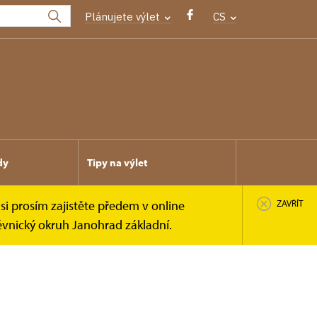
Plánujete výlet
CS
dy
Tipy na výlet
si prosím zajistěte předem v online
ZAVŘÍT
ěvnický okruh Janohrad základní.