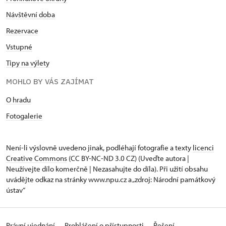
Návštěvní doba
Rezervace
Vstupné
Tipy na výlety
MOHLO BY VÁS ZAJÍMAT
O hradu
Fotogalerie
Není-li výslovně uvedeno jinak, podléhají fotografie a texty
licenci
Creative Commons
(CC BY-NC-ND 3.0 CZ) (Uveďte autora |
Neužívejte dílo komerčně | Nezasahujte do díla). Při užití obsahu
uvádějte odkaz na stránky www.npu.cz a „zdroj: Národní památkový
ústav“
Právní ujednání
Prohlášení o přístupnosti
Řešení