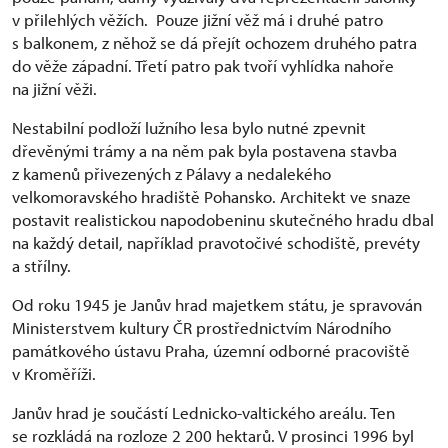
v přilehlých věžích. Pouze jižní věž má i druhé patro
s balkonem, z něhož se dá přejít ochozem druhého patra
do věže západní. Třetí patro pak tvoří vyhlídka nahoře
na jižní věži.
Nestabilní podloží lužního lesa bylo nutné zpevnit
dřevěnými trámy a na něm pak byla postavena stavba
z kamenů přivezených z Pálavy a nedalekého
velkomoravského hradiště Pohansko. Architekt ve snaze
postavit realistickou napodobeninu skutečného hradu dbal
na každý detail, například pravotočivé schodiště, prevéty
a střílny.
Od roku 1945 je Janův hrad majetkem státu, je spravován
Ministerstvem kultury ČR prostřednictvím Národního
památkového ústavu Praha, územní odborné pracoviště
v Kroměříži.
Janův hrad je součástí Lednicko-valtického areálu. Ten
se rozkládá na rozloze 2 200 hektarů. V prosinci 1996 byl