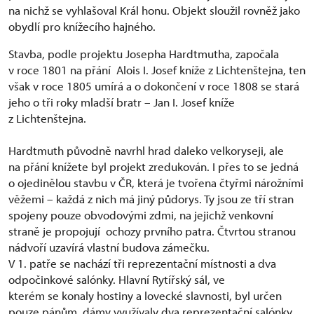
na nichž se vyhlašoval Král honu. Objekt sloužil rovněž jako
obydlí pro knížecího hajného.
Stavba, podle projektu Josepha Hardtmutha, započala
v roce 1801 na přání Alois I. Josef kníže z Lichtenštejna, ten
však v roce 1805 umírá a o dokončení v roce 1808 se stará
jeho o tři roky mladší bratr – Jan I. Josef kníže
z Lichtenštejna.
Hardtmuth původně navrhl hrad daleko velkoryseji, ale
na přání knížete byl projekt zredukován. I přes to se jedná
o ojedinělou stavbu v ČR, která je tvořena čtyřmi nárožními
věžemi – každá z nich má jiný půdorys. Ty jsou ze tří stran
spojeny pouze obvodovými zdmi, na jejichž venkovní
straně je propojují ochozy prvního patra. Čtvrtou stranou
nádvoří uzavírá vlastní budova zámečku.
V 1. patře se nachází tři reprezentační místnosti a dva
odpočinkové salónky. Hlavní Rytířský sál, ve
kterém se konaly hostiny a lovecké slavnosti, byl určen
pouze pánům, dámy využívaly dva reprezentační salónky