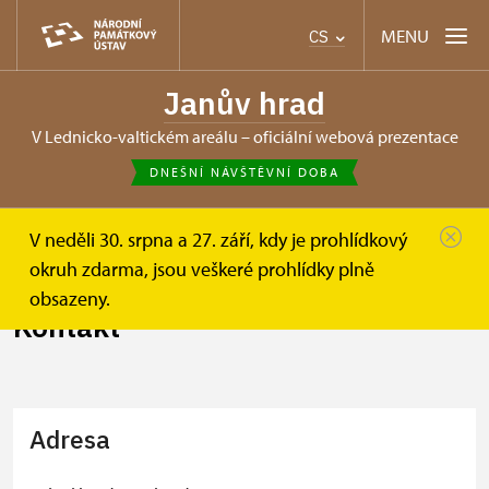
MENU
CS
Janův hrad
v Lednicko-valtickém areálu – oficiální webová prezentace
DNEŠNÍ NÁVŠTĚVNÍ DOBA
V neděli 30. srpna a 27. září, kdy je prohlídkový
Janův hrad
Informace pro návštěvníky
Kontakt
okruh zdarma, jsou veškeré prohlídky plně
obsazeny.
Kontakt
Adresa
+
−