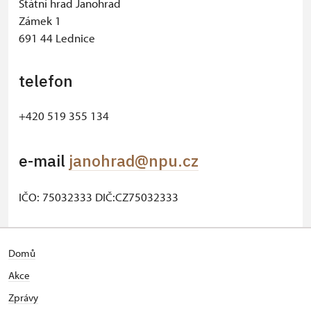
Státní hrad Janohrad
Zámek 1
691 44 Lednice
telefon
+420 519 355 134
e-mail
janohrad@npu.cz
IČO: 75032333 DIČ:CZ75032333
© Seznam.cz a.s. a další
Domů
Akce
Zprávy