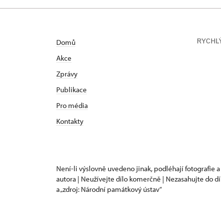
RYCHL
Domů
Akce
Zprávy
Publikace
Pro média
Kontakty
Není-li výslovně uvedeno jinak, podléhají fotografie a
autora | Neužívejte dílo komerčně | Nezasahujte do dí
a „zdroj: Národní památkový ústav“