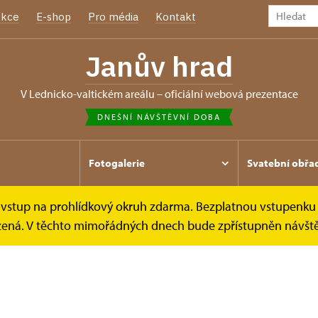
kce
E-shop
Pro média
Kontakt
Janův hrad
v Lednicko-valtickém areálu – oficiální webová prezentace
DNEŠNÍ NÁVŠTĚVNÍ DOBA
Fotogalerie
Svatební obřa
e vstup na prohlídkový okruh zdarma. Bezplatnou vstupenku 
mezená. V těchto mimořádných dnech bude zpřístupněn návšt