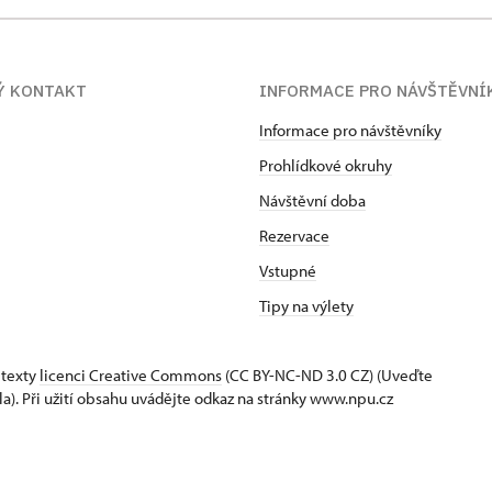
Ý KONTAKT
INFORMACE PRO NÁVŠTĚVNÍ
Informace pro návštěvníky
Prohlídkové okruhy
Návštěvní doba
Rezervace
Vstupné
Tipy na výlety
 texty
licenci Creative Commons
(CC BY-NC-ND 3.0 CZ) (Uveďte
la). Při užití obsahu uvádějte odkaz na stránky www.npu.cz