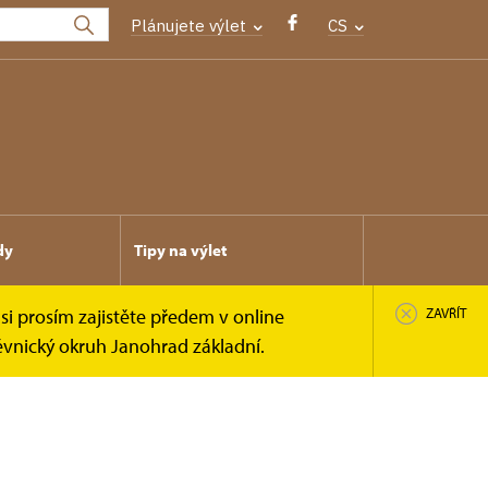
Plánujete výlet
CS
dy
Tipy na výlet
si prosím zajistěte předem v online
ZAVŘÍT
ěvnický okruh Janohrad základní.