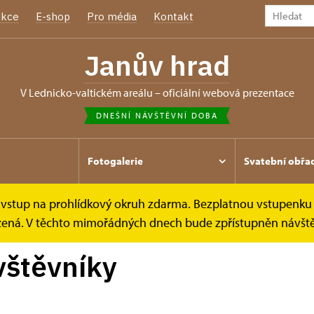
kce
E-shop
Pro média
Kontakt
Janův hrad
v Lednicko-valtickém areálu – oficiální webová prezentace
DNEŠNÍ NÁVŠTĚVNÍ DOBA
Fotogalerie
Svatební obřa
e vstup na prohlídkový okruh zdarma. Bezplatnou vstupenku 
mezená. V těchto mimořádných dnech bude zpřístupněn návšt
vštěvníky