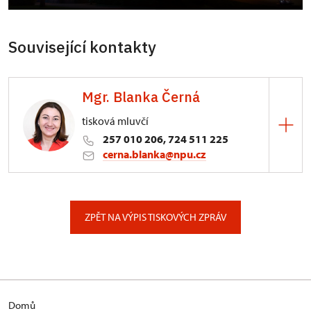
Související kontakty
Mgr. Blanka Černá
tisková mluvčí
257 010 206, 724 511 225
cerna.blanka@npu.cz
Generální ředitelství NPÚ
Valdštejnské náměstí 162/3, Praha
ZPĚT NA VÝPIS TISKOVÝCH ZPRÁV
Domů