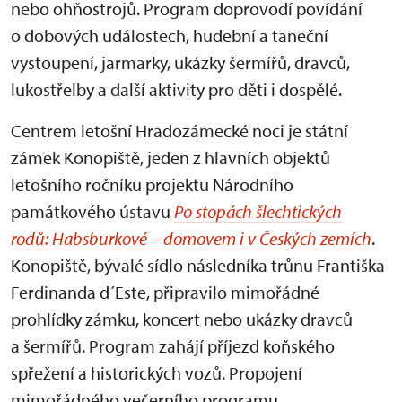
nebo ohňostrojů. Program doprovodí povídání
o dobových událostech, hudební a taneční
vystoupení, jarmarky, ukázky šermířů, dravců,
lukostřelby a další aktivity pro děti i dospělé.
Centrem letošní Hradozámecké noci je státní
zámek Konopiště, jeden z hlavních objektů
letošního ročníku projektu Národního
památkového ústavu
Po stopách šlechtických
rodů: Habsburkové – domovem i v Českých zemích
.
Konopiště, bývalé sídlo následníka trůnu Františka
Ferdinanda d´Este, připravilo mimořádné
prohlídky zámku, koncert nebo ukázky dravců
a šermířů. Program zahájí příjezd koňského
spřežení a historických vozů. Propojení
mimořádného večerního programu