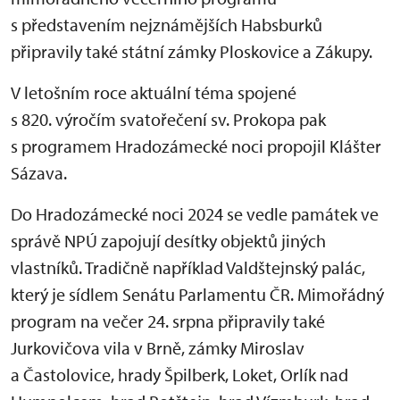
s představením nejznámějších Habsburků
připravily také státní zámky Ploskovice a Zákupy.
V letošním roce aktuální téma spojené
s 820. výročím svatořečení sv. Prokopa pak
s programem Hradozámecké noci propojil Klášter
Sázava.
Do Hradozámecké noci 2024 se vedle památek ve
správě NPÚ zapojují desítky objektů jiných
vlastníků. Tradičně například Valdštejnský palác,
který je sídlem Senátu Parlamentu ČR. Mimořádný
program na večer 24. srpna připravily také
Jurkovičova vila v Brně, zámky Miroslav
a Častolovice, hrady Špilberk, Loket, Orlík nad