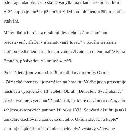
odehraje mladoboleslavské Divadýlko na dlani Těžkou Barboru.
A 29. srpna je možné již potřetí zhlédnout oblíbenou Bílou paní na
vdávání.
Milovníkům baroka a moderní divadelní scény je určeno
představení „Tři ženy a zamilovaný lovec“ v podání Geisslers
Hofcomoedianten. Hru, inspirovanou životem a dílem malíře Petra
Brandla, předvedou v konírně 4. září.
Po celé léto jsou v nabídce tři prohlídkové okruhy. Okruh
„Zámecké interiéry“ je zaměřen na barokní Valdštejny a prezentuje
místnosti vybavené v 18. století. Okruh „Divadlo a Svatá aliance“
je věnován nejvýznamnější události, ke které na zámku došlo, a to
schůzce evropských panovníků roku 1833. Součástí okruhu je také
unikátně dochované zámecké divadlo. Okruh „Kostel a kaple“
zahrnuje lapidárium barokních soch a dvě výstavy věnované