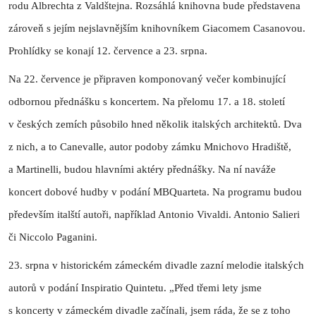
rodu Albrechta z Valdštejna. Rozsáhlá knihovna bude představena
zároveň s jejím nejslavnějším knihovníkem Giacomem Casanovou.
Prohlídky se konají 12. července a 23. srpna.
Na 22. července je připraven komponovaný večer kombinující
odbornou přednášku s koncertem. Na přelomu 17. a 18. století
v českých zemích působilo hned několik italských architektů. Dva
z nich, a to Canevalle, autor podoby zámku Mnichovo Hradiště,
a Martinelli, budou hlavními aktéry přednášky. Na ní naváže
koncert dobové hudby v podání MBQuarteta. Na programu budou
především italští autoři, například Antonio Vivaldi. Antonio Salieri
či Niccolo Paganini.
23. srpna v historickém zámeckém divadle zazní melodie italských
autorů v podání Inspiratio Quintetu. „Před třemi lety jsme
s koncerty v zámeckém divadle začínali, jsem ráda, že se z toho