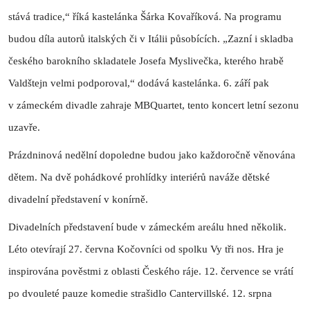
stává tradice,“ říká kastelánka Šárka Kovaříková. Na programu
budou díla autorů italských či v Itálii působících. „Zazní i skladba
českého barokního skladatele Josefa Myslivečka, kterého hrabě
Valdštejn velmi podporoval,“ dodává kastelánka. 6. září pak
v zámeckém divadle zahraje MBQuartet, tento koncert letní sezonu
uzavře.
Prázdninová nedělní dopoledne budou jako každoročně věnována
dětem. Na dvě pohádkové prohlídky interiérů naváže dětské
divadelní představení v konírně.
Divadelních představení bude v zámeckém areálu hned několik.
Léto otevírají 27. června Kočovníci od spolku Vy tři nos. Hra je
inspirována pověstmi z oblasti Českého ráje. 12. července se vrátí
po dvouleté pauze komedie strašidlo Cantervillské. 12. srpna