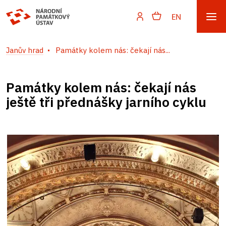
EN
Janův hrad
Památky kolem nás: čekají nás...
Památky kolem nás: čekají nás
ještě tři přednášky jarního cyklu