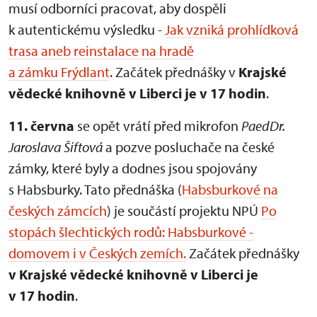
musí odborníci pracovat, aby dospěli
k autentickému výsledku -
Jak vzniká prohlídková
trasa aneb reinstalace na hradě
a zámku Frýdlant
. Začátek přednášky v
Krajské
vědecké knihovně v Liberci je v 17 hodin
.
11. června
se opět vrátí před mikrofon
PaedDr.
Jaroslava Šiftová
a pozve posluchače na české
zámky, které byly a dodnes jsou spojovány
s Habsburky. Tato přednáška (
Habsburkové na
českých zámcích
) je součástí projektu NPÚ
Po
stopách šlechtických rodů: Habsburkové -
domovem i v Českých zemích.
Začátek přednášky
v Krajské vědecké knihovně v Liberci je
v 17 hodin
.