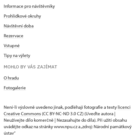
Informace pro návštěvníky
Průkaz zaměstnance NPÚ (+ až 3 rodinní
zdarma
příslušníci)
Prohlídkové okruhy
Návštěvní doba
Průkaz Náš člověk (pouze držitel)
zdarma
Rezervace
Vstupné
Tipy na výlety
MOHLO BY VÁS ZAJÍMAT
O hradu
Fotogalerie
Není-li výslovně uvedeno jinak, podléhají fotografie a texty
licenci
Creative Commons
(CC BY-NC-ND 3.0 CZ) (Uveďte autora |
Neužívejte dílo komerčně | Nezasahujte do díla). Při užití obsahu
uvádějte odkaz na stránky www.npu.cz a „zdroj: Národní památkový
ústav“