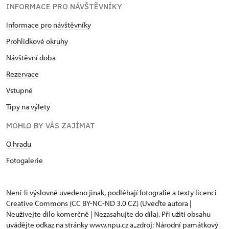
INFORMACE PRO NÁVŠTĚVNÍKY
Informace pro návštěvníky
Prohlídkové okruhy
Návštěvní doba
Rezervace
Vstupné
Tipy na výlety
MOHLO BY VÁS ZAJÍMAT
O hradu
Fotogalerie
Není-li výslovně uvedeno jinak, podléhají fotografie a texty
licenci
Creative Commons
(CC BY-NC-ND 3.0 CZ) (Uveďte autora |
Neužívejte dílo komerčně | Nezasahujte do díla). Při užití obsahu
uvádějte odkaz na stránky www.npu.cz a „zdroj: Národní památkový