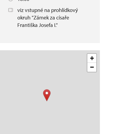
viz vstupné na prohlídkový
okruh "Zámek za císaře
Františka Josefa I."
+
−