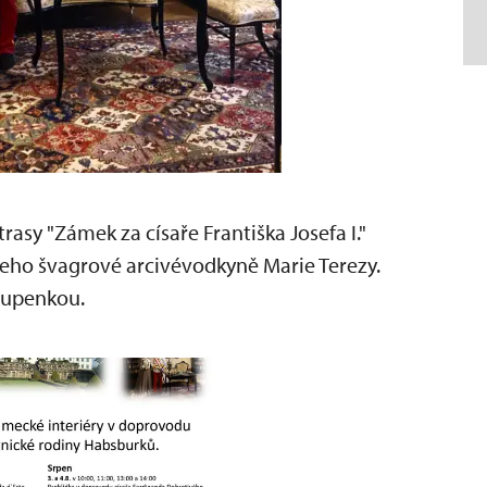
rasy "Zámek za císaře Františka Josefa I."
 jeho švagrové arcivévodkyně Marie Terezy.
tupenkou.