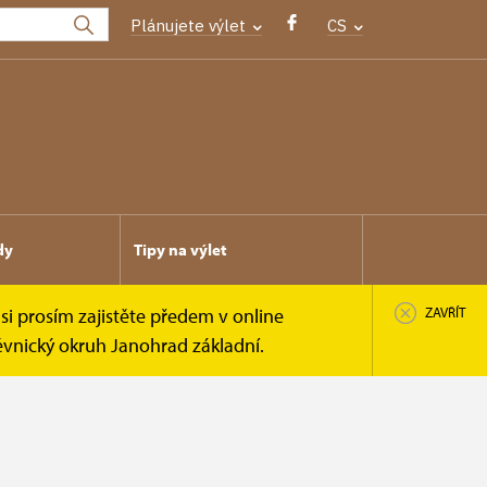
Plánujete výlet
CS
dy
Tipy na výlet
si prosím zajistěte předem v online
ZAVŘÍT
ěvnický okruh Janohrad základní.