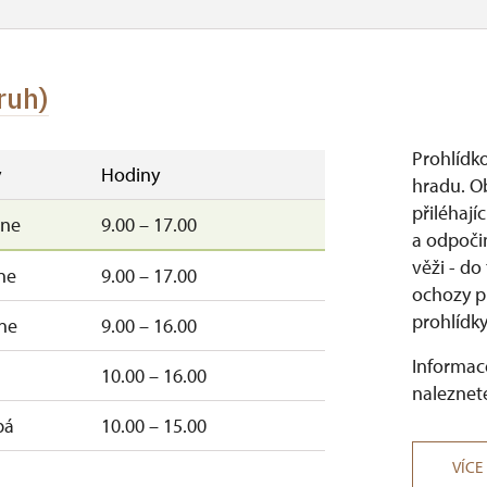
ruh)
Prohlídk
y
Hodiny
hradu. Ob
přiléhají
ne
9.00 – 17.00
a odpoči
věži - do
ne
9.00 – 17.00
ochozy p
prohlídky.
ne
9.00 – 16.00
Informace
10.00 – 16.00
naleznete
pá
10.00 – 15.00
VÍCE