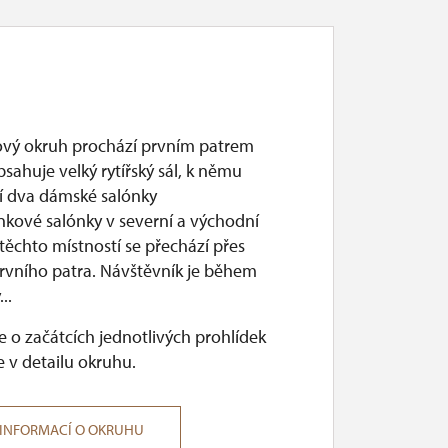
ový okruh prochází prvním patrem
sahuje velký rytířský sál, k němu
cí dva dámské salónky
nkové salónky v severní a východní
 těchto místností se přechází přes
rvního patra. Návštěvník je během
..
 o začátcích jednotlivých prohlídek
 v detailu okruhu.
 INFORMACÍ O OKRUHU