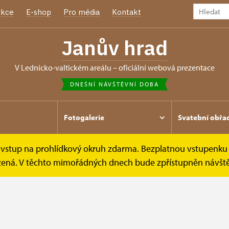
kce
E-shop
Pro média
Kontakt
Janův hrad
v Lednicko-valtickém areálu – oficiální webová prezentace
DNEŠNÍ NÁVŠTĚVNÍ DOBA
Fotogalerie
Svatební obřa
e vstup na prohlídkový okruh zdarma. Bezplatnou vstupenku 
Návštěvní doba
mezená. V těchto mimořádných dnech bude zpřístupněn návšt