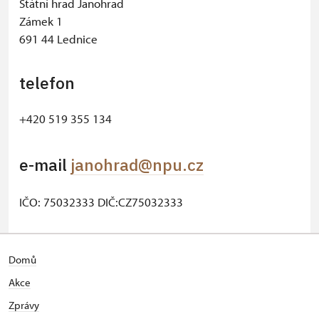
Státní hrad Janohrad
Zámek 1
691 44 Lednice
telefon
+420 519 355 134
e-mail
janohrad@npu.cz
IČO: 75032333 DIČ:CZ75032333
© Seznam.cz a.s. a další
Domů
Akce
Zprávy