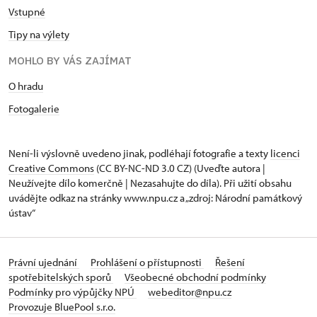
Vstupné
Tipy na výlety
MOHLO BY VÁS ZAJÍMAT
O hradu
Fotogalerie
Není-li výslovně uvedeno jinak, podléhají fotografie a texty
licenci
Creative Commons
(CC BY-NC-ND 3.0 CZ) (Uveďte autora |
Neužívejte dílo komerčně | Nezasahujte do díla). Při užití obsahu
uvádějte odkaz na stránky www.npu.cz a „zdroj: Národní památkový
ústav“
Právní ujednání
Prohlášení o přístupnosti
Řešení
spotřebitelských sporů
Všeobecné obchodní podmínky
Podmínky pro výpůjčky NPÚ
webeditor@npu.cz
Provozuje BluePool s.r.o.