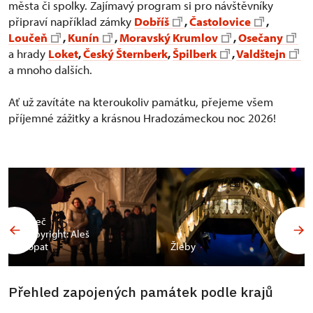
města či spolky. Zajímavý program si pro návštěvníky
připraví například zámky
Dobříš
,
Častolovice
,
Loučeň
,
Kunín
,
Moravský Krumlov
,
Osečany
a hrady
Loket
,
Český Šternberk
,
Špilberk
,
Valdštejn
a mnoho dalších.
Ať už zavítáte na kteroukoliv památku, přejeme všem
příjemné zážitky a krásnou Hradozámeckou noc 2026!
Valeč
Copyright: Aleš
Vopat
Žleby
Přehled zapojených památek podle krajů