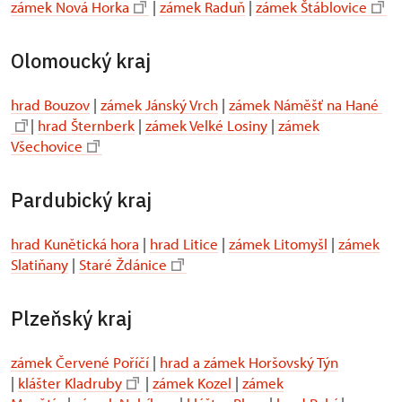
zámek Nová Horka
|
zámek Raduň
|
zámek Štáblovice
Olomoucký kraj
hrad Bouzov
|
zámek Jánský Vrch
|
zámek Náměšť na Hané
|
hrad Šternberk
|
zámek Velké Losiny
|
zámek
Všechovice
Pardubický kraj
hrad Kunětická hora
|
hrad Litice
|
zámek Litomyšl
|
zámek
Slatiňany
|
Staré Ždánice
Plzeňský kraj
zámek Červené Poříčí
|
hrad a zámek Horšovský Týn
|
klášter Kladruby
|
zámek Kozel
|
zámek