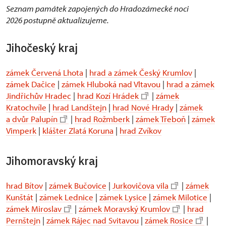
Seznam památek zapojených do Hradozámecké noci
2026 postupně aktualizujeme.
Jihočeský kraj
zámek Červená Lhota
|
hrad a zámek Český Krumlov
|
zámek Dačice
|
zámek Hluboká nad Vltavou
|
hrad a zámek
Jindřichův Hradec
|
hrad Kozí Hrádek
|
zámek
Kratochvíle
|
hrad Landštejn
|
hrad Nové Hrady
|
zámek
a dvůr Palupín
|
hrad Rožmberk
|
zámek Třeboň
|
zámek
Vimperk
|
klášter Zlatá Koruna
|
hrad Zvíkov
Jihomoravský kraj
hrad Bítov
|
zámek Bučovice
|
Jurkovičova vila
|
zámek
Kunštát
|
zámek Lednice
|
zámek Lysice
|
zámek Milotice
|
zámek Miroslav
|
zámek Moravský Krumlov
|
hrad
Pernštejn
|
zámek Rájec nad Svitavou
|
zámek Rosice
|