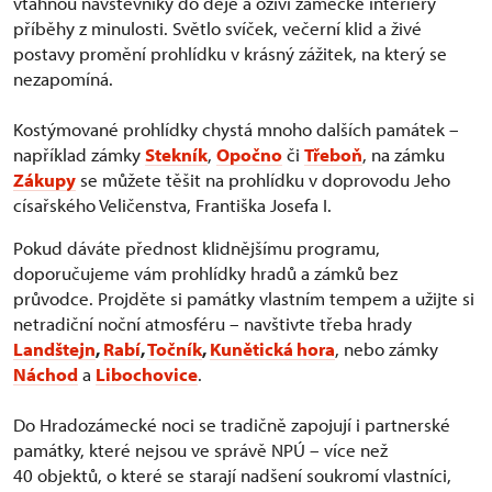
vtáhnou návštěvníky do děje a oživí zámecké interiéry
příběhy z minulosti. Světlo svíček, večerní klid a živé
postavy promění prohlídku v krásný zážitek, na který se
nezapomíná.
Kostýmované prohlídky chystá mnoho dalších památek –
například zámky
Stekník
,
Opočno
či
Třeboň
, na zámku
Zákupy
se můžete těšit na prohlídku v doprovodu Jeho
císařského Veličenstva, Františka Josefa I.
Pokud dáváte přednost klidnějšímu programu,
doporučujeme vám prohlídky hradů a zámků bez
průvodce. Projděte si památky vlastním tempem a užijte si
netradiční noční atmosféru – navštivte třeba hrady
Landštejn
,
Rabí
,
Točník
,
Kunětická hora
, nebo zámky
Náchod
a
Libochovice
.
Do Hradozámecké noci se tradičně zapojují i partnerské
památky, které nejsou ve správě NPÚ – více než
40 objektů, o které se starají nadšení soukromí vlastníci,