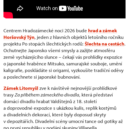
Centrem Hradozámecké noci 2026 bude
hrad a zámek
Horšovský Týn
, jeden z hlavních objektů letošního ročníku
projektu Po stopách šlechtických rodů:
Šlechta na cestách
.
Ochutnejte Japonsko všemi smysly a zažijte atmosféru
země vycházejícího slunce – čekají vás prohlídky expozice
o japonské hraběnce Mitsuko, samurajské souboje, umění
kaligrafie, poskládáte si origami, vyzkoušíte tradiční oděvy
a poslechnete si japonské bubnování.
Zámek Litomyšl
zve k návštěvě nejnovější prohlídkové
trasy
Za příběhem zámeckého divadla
, která představí
domácí divadlo hrabat Valdštejnů z 18. století
a doprovodné expozice s ukázkou kulis, replik kostýmů
a divadelních dekorací, které byly doposud skryty
v depozitářích. Divadelní scény umocní tance od gotiky až
po první republiku v podání skupiny Villanella.