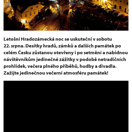
Letošní Hradozámecká noc se uskuteční v sobotu
22. srpna. Desítky hradů, zámků a dalších památek po
celém Česku zůstanou otevřeny i po setmění a nabídnou
návštěvníkům jedinečné zážitky v podobě netradičních
prohlídek, večera plného příběhů, hudby a divadla.
Zažijte jedinečnou večerní atmosféru památek!