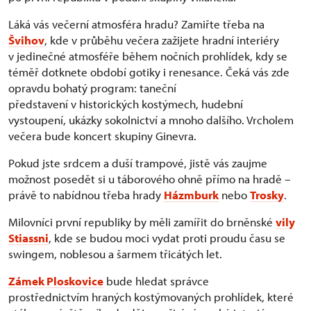
Láká vás večerní atmosféra hradu? Zamiřte třeba na
Švihov
, kde v průběhu večera zažijete hradní interiéry
v jedinečné atmosféře během nočních prohlídek, kdy se
téměř dotknete období gotiky i renesance. Čeká vás zde
opravdu bohatý program: taneční
představení v historických kostýmech, hudební
vystoupení, ukázky sokolnictví a mnoho dalšího. Vrcholem
večera bude koncert skupiny Ginevra.
Pokud jste srdcem a duší trampové, jistě vás zaujme
možnost posedět si u táborového ohně přímo na hradě –
právě to nabídnou třeba hrady
Házmburk
nebo
Trosky
.
Milovníci první republiky by měli zamířit do brněnské
vily
Stiassni
, kde se budou moci vydat proti proudu času se
swingem, noblesou a šarmem třicátých let.
Zámek Ploskovice
bude hledat správce
prostřednictvím hraných kostýmovaných prohlídek, které