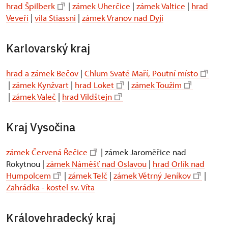
hrad Špilberk
|
zámek Uherčice
|
zámek Valtice
|
hrad
Veveří
|
vila Stiassni
|
zámek Vranov nad Dyjí
Karlovarský kraj
hrad a zámek Bečov
|
Chlum Svaté Maří, Poutní místo
|
zámek Kynžvart
|
hrad Loket
|
zámek Toužim
|
zámek Valeč
|
hrad Vildštejn
Kraj Vysočina
zámek Červená Řečice
| zámek Jaroměřice nad
Rokytnou |
zámek Náměšť nad Oslavou
|
hrad Orlík nad
Humpolcem
|
zámek Telč
|
zámek Větrný Jeníkov
|
Zahrádka - kostel sv. Víta
Královehradecký kraj