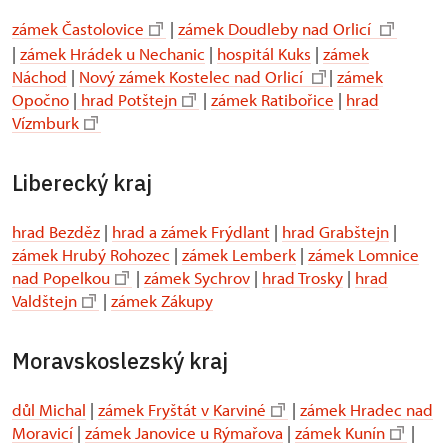
zámek Častolovice
|
zámek Doudleby nad Orlicí
|
zámek Hrádek u Nechanic
|
hospitál Kuks
|
zámek
Náchod
|
Nový zámek Kostelec nad Orlicí
|
zámek
Opočno
|
hrad Potštejn
|
zámek Ratibořice
|
hrad
Vízmburk
Liberecký kraj
hrad Bezděz
|
hrad a zámek Frýdlant
|
hrad Grabštejn
|
zámek Hrubý Rohozec
|
zámek Lemberk
|
zámek Lomnice
nad Popelkou
|
zámek Sychrov
|
hrad Trosky
|
hrad
Valdštejn
|
zámek Zákupy
Moravskoslezský kraj
důl Michal
|
zámek Fryštát v Karviné
|
zámek Hradec nad
Moravicí
|
zámek Janovice u Rýmařova
|
zámek Kunín
|