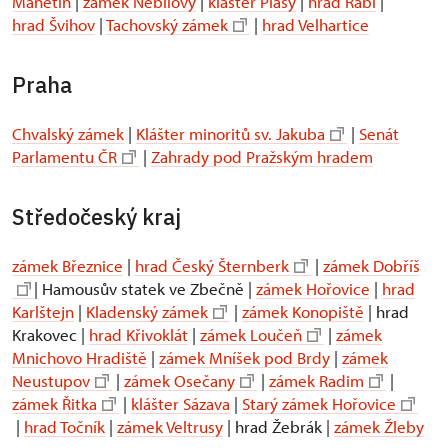
Manětín
|
zámek Nebílovy
|
klášter Plasy
|
hrad Rabí
|
hrad Švihov
|
Tachovský zámek
|
hrad Velhartice
Praha
Chvalský zámek
|
Klášter minoritů sv. Jakuba
|
Senát
Parlamentu ČR
|
Zahrady pod Pražským hradem
Středočeský kraj
zámek Březnice
|
hrad Český Šternberk
|
zámek Dobříš
| Hamousův statek ve Zbečně |
zámek Hořovice
|
hrad
Karlštejn
|
Kladenský zámek
|
zámek Konopiště
| hrad
Krakovec |
hrad Křivoklát
|
zámek Loučeň
|
zámek
Mnichovo Hradiště
|
zámek Mníšek pod Brdy
|
zámek
Neustupov
|
zámek Osečany
|
zámek Radim
|
zámek Řitka
|
klášter Sázava
|
Starý zámek Hořovice
|
hrad Točník
|
zámek Veltrusy
| hrad Žebrák |
zámek Žleby