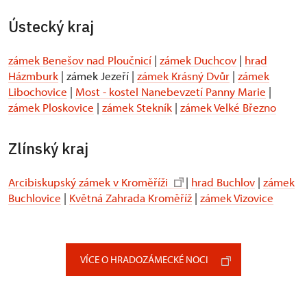
Ústecký kraj
zámek Benešov nad Ploučnicí
|
zámek Duchcov
|
hrad
Házmburk
| zámek Jezeří |
zámek Krásný Dvůr
|
zámek
Libochovice
|
Most - kostel Nanebevzetí Panny Marie
|
zámek Ploskovice
|
zámek Stekník
|
zámek Velké Březno
Zlínský kraj
Arcibiskupský zámek v Kroměříži
|
hrad Buchlov
|
zámek
Buchlovice
|
Květná Zahrada Kroměříž
|
zámek Vizovice
VÍCE O HRADOZÁMECKÉ NOCI