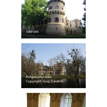
Jižní věž
Pohled přes řeku
Copyright: Juraj Zvědělík